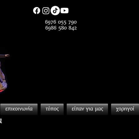
6976 055 790
6986 580 842
επικοινωνία
τύπος
είπαν για μας
χορηγοί
α