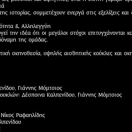
ιά
 της ιστορίας, συμμετέχουν ενεργά στις εξελίξεις κ
κότητα & Αλληλεγγύη
εί την ιδέα ότι οι μεγάλοι στόχοι επιτυγχάνονται κ
δύναμη της ομάδας.
τική σκηνοθεσία, υψηλής αισθητικής κούκλες και σκη
ενίδου, Γιάννης Μόμτσιος
κουκλών: Δέσποινα Καλπενίδου, Γιάννης Μόμτσιος
 Νίκος Ραφαηλίδης
λπενίδου
ς