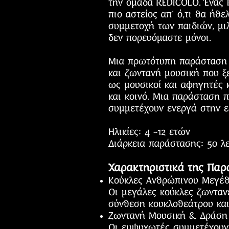
την ομάδα REDICOLO. Ένας 
πιο αστείος απ’ ό,τι θα ήθ
συμμετοχή των παιδιών, μι
δεν πορευόμαστε μόνοι.
Μια πρωτότυπη παράσταση 
και ζωντανή μουσική που ξ
ως μουσικοί και αφηγητές κ
και κοινό. Μια παράσταση π
συμμετέχουν ενεργά στην εξ
Ηλικίες: 4 -12 ετών
Διάρκεια παράστασης: 50 λ
Χαρακτηριστικά της Παρ
Κούκλες Ανθρώπινου Μεγέθ
Οι μεγάλες κούκλες ζωνταν
σύνθεση κουκλοθεάτρου και
Ζωντανή Μουσική & Δράση
Οι εμψυχωτές συμμετέχουν 