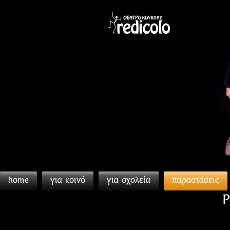
home
για κοινό
για σχολεία
παραστάσεις
Ρ