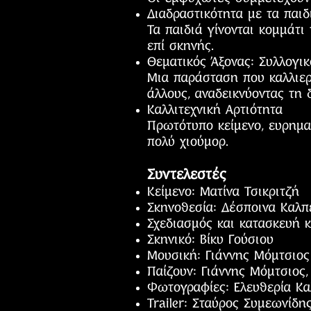
Διαδραστικότητα με τα παιδ
Τα παιδιά γίνονται κομμάτι
επί σκηνής.
Θεματικός Άξονας: Συλλογι
Μια παράσταση που καλλιεργ
άλλους, αναδεικνύοντας τη 
Καλλιτεχνική Αρτιότητα
Πρωτότυπο κείμενο, ευρημα
πολύ χιούμορ.
Συντελεστές
Κείμενο: Ματίνα Τσικριτζή
Σκηνοθεσία: Δέσποινα Καλπ
Σχεδιασμός και κατασκευή 
Σκηνικό: Βίκυ Γούσιου
Μουσική: Γιάννης Μόμτσιος
Παίζουν: Γιάννης Μόμτσιος,
Φωτογραφίες: Ελευθερία Κα
Trailer: Σταύρος Συμεωνίδη