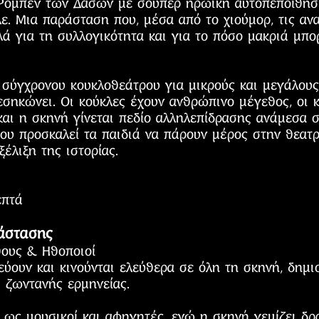
Ρομπέν των Δασών με σούπερ ηρωική αυτοπεποίθηση
ελε. Μια παράσταση που, μέσα από το χιούμορ, τις αν
λά για τη συλλογικότητα και για το πόσο μακριά μπ
σύγχρονου κουκλοθεάτρου για μικρούς και μεγάλου
εσηκώνει. Οι κούκλες έχουν ανθρώπινο μέγεθος, οι 
αι η σκηνή γίνεται πεδίο αλληλεπίδρασης ανάμεσα σ
ου προσκαλεί τα παιδιά να πάρουν μέρος στην θεατρι
έλιξη της ιστορίας.
επτά
άστασης
ους & Ηθοποιοί
εύουν και κινούνται ελεύθερα σε όλη τη σκηνή, δημ
 ζωντανής ερμηνείας.
ως μουσικοί και αφηγητές, ενώ η σκηνή γεμίζει δρά