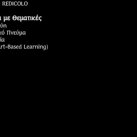
ς REDICOLO
α με Θεματικές
γύη
ικό Πνεύμα
ία
rt-Based Learning)