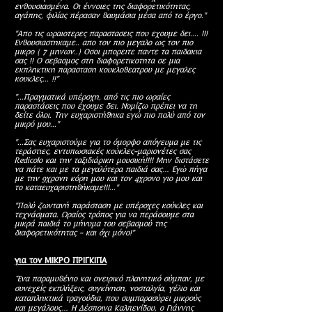
ενθουσιασμένα. Οι έννοιες της διαφορετικότητας,
αγάπης, φιλίας πέρασαν θαυμάσια μέσα από το έργο."
"Απο τις ωραιοτερες παραστασεις που εχουμε δει.... !!!
Ενθουσιαστηκαμε.. απο τον πιο μεγαλο ως τον πιο
μικρο ( 7 μηνων..) Οσοι μπορειτε παντε τα παιδακια
σας !! Ο σεβασμος στη διαφορετικοτητα σε μια
εκπληκτικη παρασταση κουκλοθεατρου με μεγαλες
κουκλες... !!"
"...Πραγματικά υπέροχη, από τις πιο ωραίες
παραστάσεις που έχουμε δει. Νομίζω πρέπει να τη
δείτε όλοι. Την ευχαριστήθηκα εγώ πιο πολύ από τον
μικρό μου..."
"...Σας ευχαριστούμε για το όμορφο απόγευμα με τις
τεράστιες, εντυπωσιακές κούκλες-μαριονέτες σας
Redicolo και την ταξιδιάρικη μουσική!!!! Μην διστάσετε
να πάτε και με τα μεγαλύτερα παιδιά σας… Εγώ πήγα
με την 9χρονη κόρη μου και τον 4χρονο γιο μου και
το καταευχαριστηθήκαμε!!!..."
"Πολύ ζωντανή παράσταση με υπέροχες κούκλες και
τεχνάσματα. Ωραίος τρόπος για να περάσουμε στα
μικρά παιδιά το μήνυμα του σεβασμού της
διαφορετικότητας - και όχι μόνο!"
για τον ΜΙΚΡΟ ΠΡΙΓΚΙΠΑ
“Ένα παραμυθένιο και ονειρικό πλανητικό σύμπαν, με
συνεχείς εκπλήξεις, συγκίνηση, νοσταλγία, γέλιο και
καταπληκτικά τραγούδια, που συμπαρασύρει μικρούς
και μεγάλους… Η Δέσποινα Καλπενίδου, ο Γιάννης