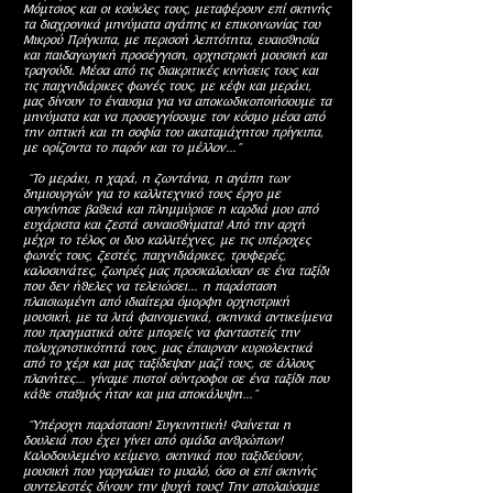
Μόμτσιος και οι κούκλες τους, μεταφέρουν επί σκηνής
τα διαχρονικά μηνύματα αγάπης κι επικοινωνίας του
Μικρού Πρίγκιπα, με περισσή λεπτότητα, ευαισθησία
και παιδαγωγική προσέγγιση, ορχηστρική μουσική και
τραγούδι. Μέσα από τις διακριτικές κινήσεις τους και
τις παιχνιδιάρικες φωνές τους, με κέφι και μεράκι,
μας δίνουν το έναυσμα για να αποκωδικοποιήσουμε τα
μηνύματα και να προσεγγίσουμε τον κόσμο μέσα από
την οπτική και τη σοφία του ακαταμάχητου πρίγκιπα,
με ορίζοντα το παρόν και το μέλλον…”
“Το μεράκι, η χαρά, η ζωντάνια, η αγάπη των
δημιουργών για το καλλιτεχνικό τους έργο με
συγκίνησε βαθειά και πλημμύρισε η καρδιά μου από
ευχάριστα και ζεστά συναισθήματα! Από την αρχή
μέχρι το τέλος οι δυο καλλιτέχνες, με τις υπέροχες
φωνές τους, ζεστές, παιχνιδιάρικες, τρυφερές,
καλοσυνάτες, ζωηρές μας προσκαλούσαν σε ένα ταξίδι
που δεν ήθελες να τελειώσει… η παράσταση
πλαισιωμένη από ιδιαίτερα όμορφη ορχηστρική
μουσική, με τα λιτά φαινομενικά, σκηνικά αντικείμενα
που πραγματικά ούτε μπορείς να φανταστείς την
πολυχρηστικότητά τους, μας έπαιρναν κυριολεκτικά
από το χέρι και μας ταξίδεψαν μαζί τους, σε άλλους
πλανήτες… γίναμε πιστοί σύντροφοι σε ένα ταξίδι που
κάθε σταθμός ήταν και μια αποκάλυψη…”
“Υπέροχη παράσταση! Συγκινητική! Φαίνεται η
δουλειά που έχει γίνει από ομάδα ανθρώπων!
Καλοδουλεμένο κείμενο, σκηνικά που ταξιδεύουν,
μουσική που γαργαλαει το μυαλό, όσο οι επί σκηνής
συντελεστές δίνουν την ψυχή τους! Την απολαύσαμε