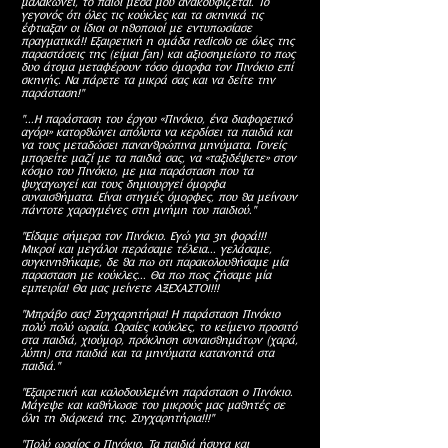
μαλακώνει, το παιδί μέσα μου ανακουφίζεται. Το
γεγονός ότι όλες τις κούκλες και τα σκηνικά τις
έφτιαξαν οι ίδιοι οι ηθοποιοί με εντυπωσίασε
πραγματικά!! Εξαιρετική η ομάδα redicolo σε όλες της
παραστάσεις της (είμαι fan) και αξιοσημείωτο το πως
δυο άτομα μεταφέρουν τόσο όμορφα τον Πινόκιο επί
σκηνής. Να πάρετε τα μικρά σας και να δείτε την
παράσταση!"
"...Η παράσταση του έργου «Πινόκιο, ένα διαφορετικό
αγόρι» κατορθώνει απόλυτα να κερδίσει τα παιδιά και
να τους μεταδώσει πανανθρώπινα μηνύματα. Γονείς
μπορείτε μαζί με τα παιδιά σας, να «ταξιδέψετε» στον
κόσμο του Πινόκιο, με μια παράσταση που τα
ψυχαγωγεί και τους δημιουργεί όμορφα
συναισθήματα. Είναι στιγμές όμορφες, που θα μείνουν
πάντοτε χαραγμένες στη μνήμη του παιδιού."
"Είδαμε σήμερα τον Πινόκιο. Εγώ για 3η φορά!!!
Μικροί και μεγάλοι περάσαμε τέλεια... γελάσαμε,
συγκινηθήκαμε, δε θα πω οτι παρακολουθήσαμε μία
παρασταση με κούκλες... Θα πω πως ζήσαμε μία
εμπειρία! Θα μας μείνετε ΑΞΕΧΑΣΤΟΙ!!!
"Μπράβο σας! Συγχαρητήρια! Η παράσταση Πινόκιο
πολύ πολύ ωραία. Ωραίες κούκλες, το κείμενο προσιτό
στα παιδιά, χιούμορ, πρόκληση συναισθημάτων (χαρά,
λύπη) στα παιδιά και τα μηνύματα κατανοητά στα
παιδιά."
"Εξαιρετική και καλοδουλεμένη παράσταση ο Πινόκιο.
Μάγεψε και καθήλωσε του μικρούς μας μαθητές σε
όλη τη διάρκειά της. Συγχαρητήρια!!!"​
"Πολύ ωραίος ο Πινόκιο. Τα παιδιά ήσυχα και