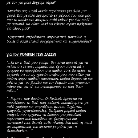
με τον γιο μου! Συγχαρητήρια!”
“Μπράβο σας. Πολύ ωραία παράσταση για άλλη μια
φορά. Ένα μεγάλο ευχαριστώ εκ μέρους του γιου μας
που το απόλαυσε! Μετράει πολύ ειδικά για ένα παιδί
με αυτισμό. Να είστε καλά να κάνετε ωραία πράγματα
για όλους μας!”
“Εξαιρετική, ευφυέστατη, συγκινητική, μοναδική η
δουλειά σας!!! Πολλά συγχαρητήρια και ευχαριστούμε!”
για τον ΡΟΜΠΕΝ ΤΩΝ ΔΑΣΩΝ
"…Κι αν η δική μου γνώμη δεν είναι αρκετή για να
πείσει ότι τέτοιες παραστάσεις έχουν πάντα κάτι
όμορφο να προσφέρουν στα παιδιά, τότε θα πείσει το
γεγονός ότι τα 2,5 χρονών ανίψια μου, που είδαν για
πρώτη φορά παιδική παράσταση, ακόμα θυμούνται και
μιλάνε για τον βασιλιά και τον Ρομπέν που γνώρισαν
πάνω στη σκηνή και ανυπομονούν να τους δουν
πάλι…"
"...Ρομπέν των δασών... Οι Redicolo έρχονται να
προσθέσουν τη δική τους εκδοχή, πασπαλισμένη με
πολύ χιούμορ και σπιρτόζικες ατάκες. Ταχύτητα,
τραγούδι, γιγαντόκουκλες, διάδραση μερικά ακόμη
στοιχεία που έρχονται να δώσουν μια μοναδική
παράσταση που απευθύνεται, ψυχαγωγεί και
ικανοποιεί τους θεατές κάθε ηλικίας. Μια από τις must
see παραστάσεις του φετινού χειμώνα για τη
Θεσσαλονίκη… "